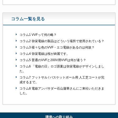
コラム一覧を見る
コラム1 VVFって何の略？
コラム2 弥栄電線の製品はどういう場所で使用されている？
コラム3 様々な色のVVF・エコ電線があるのは何故？
コラム4 弥栄電線は桜が綺麗です。
コラム5 普通のVVFと200V用VVFは何が違う？
コラム6 「電線の日」ロゴ原案は弥栄電線がデザインしまし
た。
コラム7 フットサル / バスケットボール用 人工芝コートが完
成するまで。
コラム8 電線アンバサダー石山蓮華さんにご来社いただきま
した。
環境への取り組み